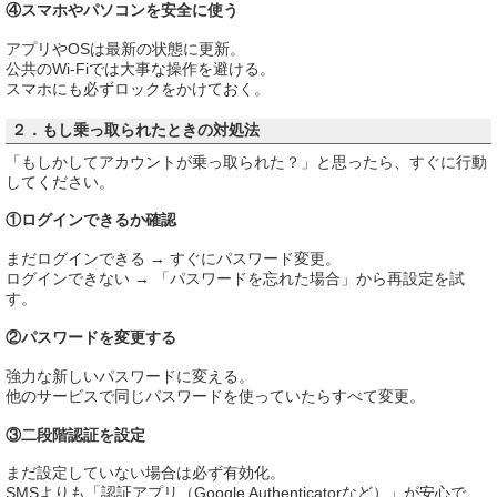
④スマホやパソコンを安全に使う
アプリやOSは最新の状態に更新。
公共のWi-Fiでは大事な操作を避ける。
スマホにも必ずロックをかけておく。
２．もし乗っ取られたときの対処法
「もしかしてアカウントが乗っ取られた？」と思ったら、すぐに行動
してください。
①ログインできるか確認
まだログインできる → すぐにパスワード変更。
ログインできない → 「パスワードを忘れた場合」から再設定を試
す。
②パスワードを変更する
強力な新しいパスワードに変える。
他のサービスで同じパスワードを使っていたらすべて変更。
③二段階認証を設定
まだ設定していない場合は必ず有効化。
SMSよりも「認証アプリ（Google Authenticatorなど）」が安心で