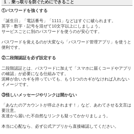
１．乗っ取りを防ぐためにできること
①パスワードを強くする
「誕生日」「電話番号」「1111」などはすぐに破られます。
英字・数字・記号を混ぜて10文字以上にしましょう。
サービスごとに別のパスワードを使うのが安心です。
パスワードを覚えるのが大変なら「パスワード管理アプリ」を使うと
便利です。
②二段階認証を必ず設定する
二段階認証とは、パスワードに加えて「スマホに届くコードやアプリ
の確認」が必要になる仕組みです。
泥棒が合いカギを持っていても、もう1つのカギがなければ入れない
イメージです。
③怪しいメッセージやリンクは開かない
「あなたのアカウントが停止されます！」など、あわてさせる文言は
要注意。
友達から届いた不自然なリンクも疑ってかかりましょう。
本当に心配なら、必ず公式アプリから直接確認してください。