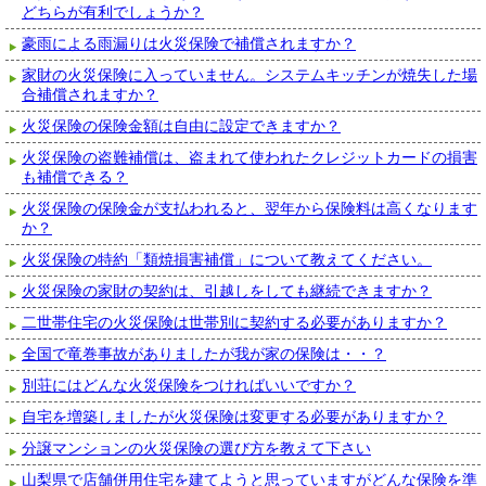
どちらが有利でしょうか？
豪雨による雨漏りは火災保険で補償されますか？
家財の火災保険に入っていません。システムキッチンが焼失した場
合補償されますか？
火災保険の保険金額は自由に設定できますか？
火災保険の盗難補償は、盗まれて使われたクレジットカードの損害
も補償できる？
火災保険の保険金が支払われると、翌年から保険料は高くなります
か？
火災保険の特約「類焼損害補償」について教えてください。
火災保険の家財の契約は、引越しをしても継続できますか？
二世帯住宅の火災保険は世帯別に契約する必要がありますか？
全国で竜巻事故がありましたが我が家の保険は・・？
別荘にはどんな火災保険をつければいいですか？
自宅を増築しましたが火災保険は変更する必要がありますか？
分譲マンションの火災保険の選び方を教えて下さい
山梨県で店舗併用住宅を建てようと思っていますがどんな保険を準