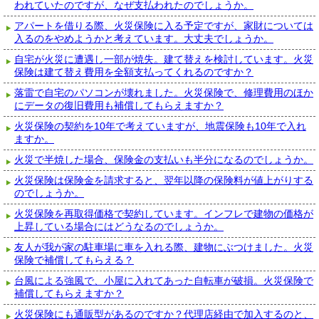
われていたのですが、なぜ支払われたのでしょうか。
アパートを借りる際、火災保険に入る予定ですが、家財については
入るのをやめようかと考えています。大丈夫でしょうか。
自宅が火災に遭遇し一部が焼失。建て替えを検討しています。火災
保険は建て替え費用を全額支払ってくれるのですか？
落雷で自宅のパソコンが壊れました。火災保険で、修理費用のほか
にデータの復旧費用も補償してもらえますか？
火災保険の契約を10年で考えていますが、地震保険も10年で入れ
ますか。
火災で半焼した場合、保険金の支払いも半分になるのでしょうか。
火災保険は保険金を請求すると、翌年以降の保険料が値上がりする
のでしょうか。
火災保険を再取得価格で契約しています。インフレで建物の価格が
上昇している場合にはどうなるのでしょうか。
友人が我が家の駐車場に車を入れる際、建物にぶつけました。火災
保険で補償してもらえる？
台風による強風で、小屋に入れてあった自転車が破損。火災保険で
補償してもらえますか？
火災保険にも通販型があるのですか？代理店経由で加入するのと、