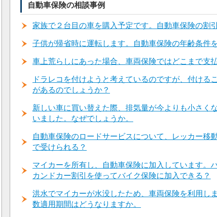
自動車保険の相談事例
家族で２台目の車を購入予定です。自動車保険の割
子供が帰省時に運転します。自動車保険の年齢条件
車上荒らしにあった場合、車両保険ではどこまで支
ドラレコを付けようと考えているのですが、付ける
があるのでしょうか？
新しい車に買い替えた際、排気量が今よりも小さく
いました。なぜでしょうか。
自動車保険のロードサービスについて、レッカー移
で受けられる？
マイカーを所有し、自動車保険に加入しています。
カンドカー割引を使ってバイク保険に加入できる？
洪水でマイカーが水没したため、車両保険を利用し
数適用期間はどうなりますか。