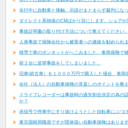
歩行中に自動車と接触。示談がまとまらず裁判にな
ダイレクト系損保のCMばかり目にします。シェアが
事故証明書の取り付け方法について教えてください
人身事故で保険会社から被害者への連絡を勧められ
積雪で車のボンネットがへこみました。車両保険で
前２台に追突事故をしてしまいました。
旧車(超古車）を１０００万円で購入した場合、車両
会社（法人）の自動車保険の見直しのポイントを教
ドライブレコーダーは事故時の過失割合決定の為の
か？
赤信号で停車中にすり抜けようとした自転車にぶつ
東京国税局職員ですが団体扱い自動車保険はありま