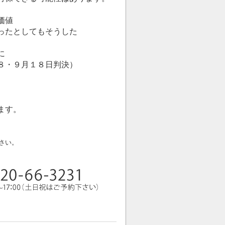
価値
ったとしてもそうした
に
８・９月１８日判決）
ます。
さい。