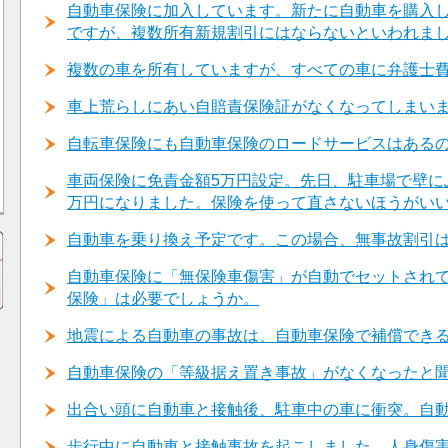
自動車保険に加入しています。新たに自動車を購入
ですが、複数所有新規割引にはならないといわれま
複数の車を所有していますが、すべての車に弁護士
車上荒らしにあい自賠責保険証がなくなってしまい
自転車保険にも自動車保険のロードサービスはある
車両保険に免責金額5万円設定。先日、駐車場で壁に
万円になりました。保険を使って直さないほうがい
自動車を乗り換え予定です。この場合、無事故割引
自動車保険に「無保険車傷害」が自動でセットされ
保険」は必要でしょうか。
地震による自動車の事故は、自動車保険で補償でき
自動車保険の「等級据え置き事故」がなくなったと
出合い頭に自動車と接触後、駐車中の車に衝突。自
歩行中に自動車と接触事故を起こしました。人身傷