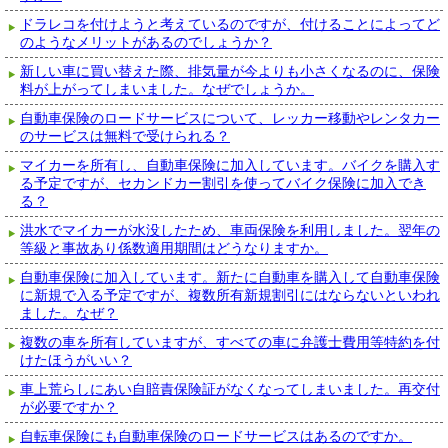
ドラレコを付けようと考えているのですが、付けることによってど
のようなメリットがあるのでしょうか？
新しい車に買い替えた際、排気量が今よりも小さくなるのに、保険
料が上がってしまいました。なぜでしょうか。
自動車保険のロードサービスについて、レッカー移動やレンタカー
のサービスは無料で受けられる？
マイカーを所有し、自動車保険に加入しています。バイクを購入す
る予定ですが、セカンドカー割引を使ってバイク保険に加入でき
る？
洪水でマイカーが水没したため、車両保険を利用しました。翌年の
等級と事故あり係数適用期間はどうなりますか。
自動車保険に加入しています。新たに自動車を購入して自動車保険
に新規で入る予定ですが、複数所有新規割引にはならないといわれ
ました。なぜ？
複数の車を所有していますが、すべての車に弁護士費用等特約を付
けたほうがいい？
車上荒らしにあい自賠責保険証がなくなってしまいました。再交付
が必要ですか？
自転車保険にも自動車保険のロードサービスはあるのですか。