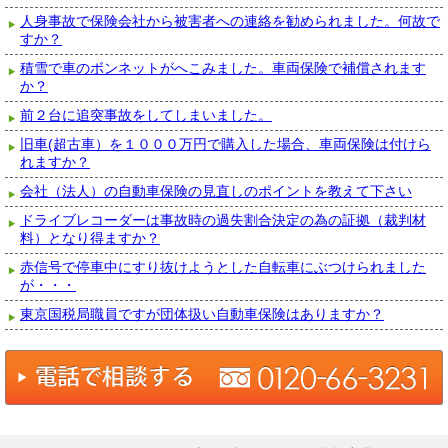
人身事故で保険会社から被害者への連絡を勧められました。何故で
すか？
積雪で車のボンネットがへこみました。車両保険で補償されます
か？
前２台に追突事故をしてしまいました。
旧車(超古車）を１０００万円で購入した場合、車両保険は付けら
れますか？
会社（法人）の自動車保険の見直しのポイントを教えて下さい
ドライブレコーダーは事故時の過失割合決定の為の証拠（裁判材
料）となり得ますか？
赤信号で停車中にすり抜けようとした自転車にぶつけられました
が・・・
東京国税局職員ですが団体扱い自動車保険はありますか？