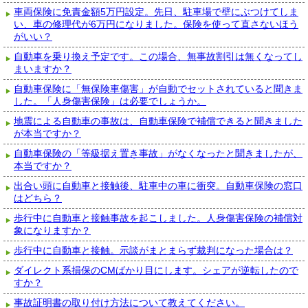
車両保険に免責金額5万円設定。先日、駐車場で壁にぶつけてしま
い、車の修理代が6万円になりました。保険を使って直さないほう
がいい？
自動車を乗り換え予定です。この場合、無事故割引は無くなってし
まいますか？
自動車保険に「無保険車傷害」が自動でセットされていると聞きま
した。「人身傷害保険」は必要でしょうか。
地震による自動車の事故は、自動車保険で補償できると聞きました
が本当ですか？
自動車保険の「等級据え置き事故」がなくなったと聞きましたが、
本当ですか？
出合い頭に自動車と接触後、駐車中の車に衝突。自動車保険の窓口
はどちら？
歩行中に自動車と接触事故を起こしました。人身傷害保険の補償対
象になりますか？
歩行中に自動車と接触。示談がまとまらず裁判になった場合は？
ダイレクト系損保のCMばかり目にします。シェアが逆転したので
すか？
事故証明書の取り付け方法について教えてください。